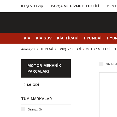
Kargo Takip
PARÇA VE HİZMET TEKLİFİ
DEST
KİA
KİA SUV
KİA TİCARİ
HYUNDAİ
HYUN
Anasayfa
HYUNDAİ
IONIQ
1.6 GDİ
MOTOR MEKANİK PA
Stoktak
MOTOR MEKANİK
PARÇALARI
1.6 GDİ
TÜM MARKALAR
Orjinal (1)