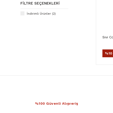
FILTRE SEÇENEKLERI
İndirimli Ürünler (2)
Sıvı C
%10
%100 Güvenli Alışveriş